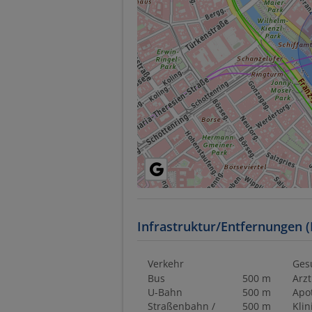
Infrastruktur/Entfernungen (
Verkehr
Ges
Bus
500 m
Arzt
U-Bahn
500 m
Apo
Straßenbahn /
500 m
Klin