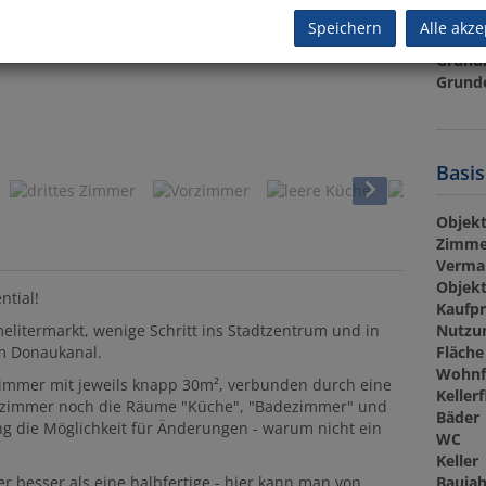
Provis
Speichern
Alle akze
USt.
Grund
Grund
Eckzimmer
Basis
Objekt
Zimme
Verma
Objekt
ntial!
Kaufpr
Nutzu
elitermarkt, wenige Schritt ins Stadtzentrum und in
Fläche
am Donaukanal.
Wohnf
 Zimmer mit jeweils knapp 30m², verbunden durch eine
Keller
orzimmer noch die Räume "Küche", "Badezimmer" und
Bäder
ung die Möglichkeit für Änderungen - warum nicht ein
WC
Keller
Baujah
 besser als eine halbfertige - hier kann man von