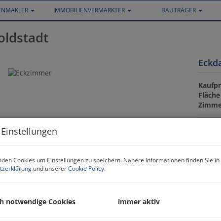
IENMAKLER
IMMOBILIENVERMARKTER
BAUTRÄGER
oldstadt
Eckd
Kaufpr
Fläche
Zimme
 Einstellungen
Preis
Kaufpr
den Cookies um Einstellungen zu speichern. Nähere Informationen finden Sie in
tzerklärung
und unserer
Cookie Policy
.
Betrie
Repara
Umsat
ch notwendige Cookies
immer aktiv
monat