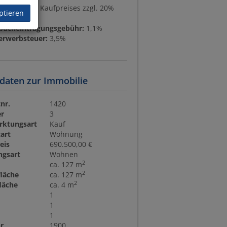
ion:
3% des Kaufpreises zzgl. 20%
ptieren
bucheintragungsgebühr:
1,1%
erwerbsteuer:
3,5%
daten zur Immobilie
nr.
1420
r
3
rktungsart
Kauf
art
Wohnung
eis
690.500,00 €
ngsart
Wohnen
2
ca. 127 m
2
läche
ca. 127 m
2
fläche
ca. 4 m
1
1
1
r
1900