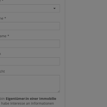
e
me
ame
n
cht
 bin
Eigentümer:in einer Immobilie
 habe Interesse an Informationen