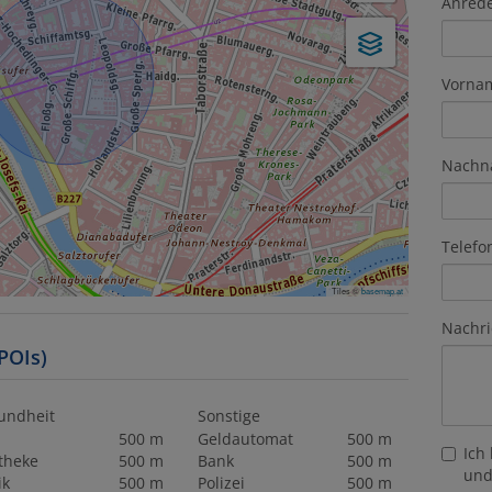
Anred
Vorna
Nachn
Telefo
Tiles ©
basemap.at
Nachri
POIs)
undheit
Sonstige
500 m
Geldautomat
500 m
Ich
theke
500 m
Bank
500 m
und
ik
500 m
Polizei
500 m