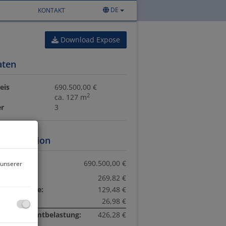
DE
KONTAKT
Download Expose
aten
eis
690.500,00 €
2
ca. 127 m
r
3
information
eis:
690.500,00 €
 unserer
bskosten:
269,82 €
turrücklage:
129,48 €
zsteuer:
26,98 €
liche Gesamtbelastung:
426,28 €