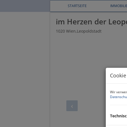
STARTSEITE
IMMOBIL
im Herzen der Leop
1020 Wien,Leopoldstadt
Cookie
Wir verwen
Datenschu
Technis