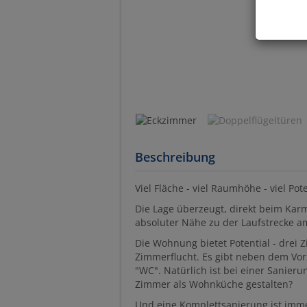
Beschreibung
Viel Fläche - viel Raumhöhe - viel Pote
Die Lage überzeugt, direkt beim Karm
absoluter Nähe zu der Laufstrecke 
Die Wohnung bietet Potential - drei
Zimmerflucht. Es gibt neben dem V
"WC". Natürlich ist bei einer Sanier
Zimmer als Wohnküche gestalten?
Und eine Komplettsanierung ist immer