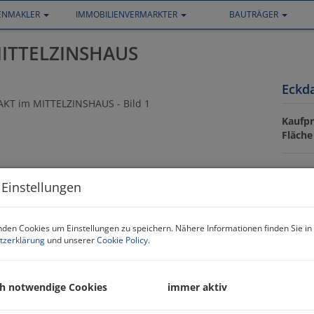
IENMAKLER
IMMOBILIENVERMARKTER
BAUTRÄGER
ITTELZINSHAUS
Eckd
Kaufpr
Fläche
Preis
 Einstellungen
Kaufpr
den Cookies um Einstellungen zu speichern. Nähere Informationen finden Sie in
tzerklärung
und unserer
Cookie Policy
.
Provis
USt.
Grund
ch notwendige Cookies
immer aktiv
Grund