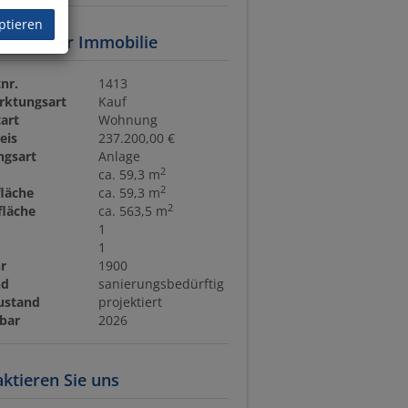
ptieren
daten zur Immobilie
nr.
1413
rktungsart
Kauf
art
Wohnung
eis
237.200,00 €
ngsart
Anlage
2
ca. 59,3 m
2
läche
ca. 59,3 m
2
fläche
ca. 563,5 m
1
1
r
1900
nd
sanierungsbedürftig
ustand
projektiert
bar
2026
ktieren Sie uns