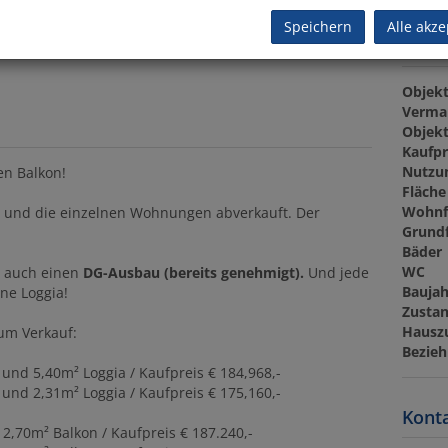
Speichern
Alle akze
Basis
Objekt
Verma
Objekt
Kaufpr
Nutzu
en Balkon!
Fläche
Wohnf
t und die einzelnen Wohnungen abverkauft. Der
Grund
Bäder
WC
t auch einen
DG-Ausbau (bereits genehmigt).
Und jede
Baujah
ne Loggia!
Zusta
Hausz
um Verkauf:
Bezieh
 und 5,40m² Loggia / Kaufpreis € 184,968,-
 und 2,31m² Loggia / Kaufpreis € 175,160,-
Konta
 2,70m² Balkon / Kaufpreis € 187.240,-