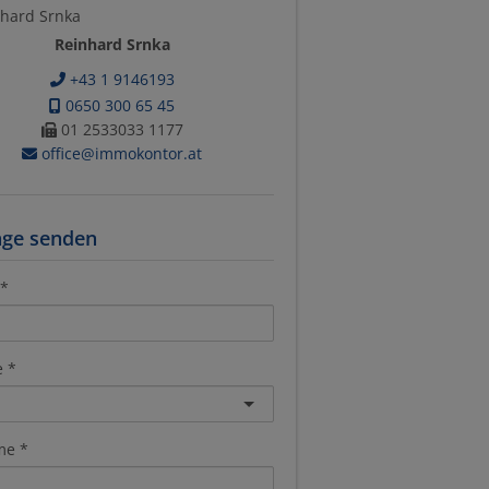
Reinhard Srnka
+43 1 9146193
0650 300 65 45
01 2533033 1177
office@immokontor.at
age senden
e
me