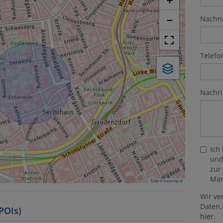
+
−
Nachn
Telefo
Nachri
Ich
und
zur
Mar
Tiles ©
basemap.at
Wir ve
Daten,
POIs)
hier
.