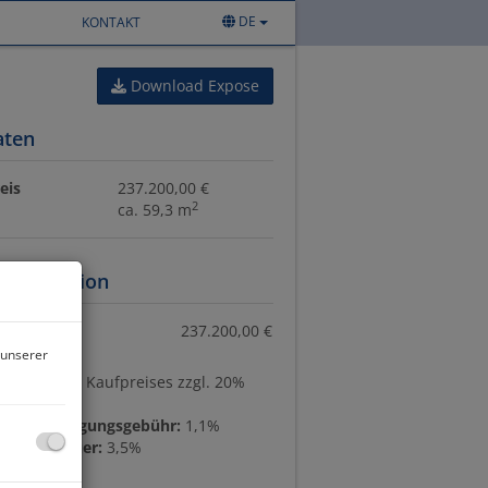
DE
KONTAKT
Download Expose
aten
eis
237.200,00 €
2
ca. 59,3 m
information
eis:
237.200,00 €
 unserer
ion:
3% des Kaufpreises zzgl. 20%
bucheintragungsgebühr:
1,1%
erwerbsteuer:
3,5%