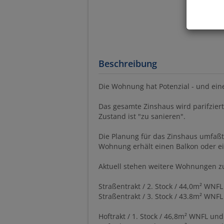
Beschreibung
Die Wohnung hat Potenzial - und ein
Das gesamte Zinshaus wird parifzier
Zustand ist "zu sanieren".
Die Planung für das Zinshaus umfaß
Wohnung erhält einen Balkon oder ei
Aktuell stehen weitere Wohnungen z
Straßentrakt / 2. Stock / 44,0m² WNFL
Straßentrakt / 3. Stock / 43.8m² WNFL
Hoftrakt / 1. Stock / 46,8m² WNFL und